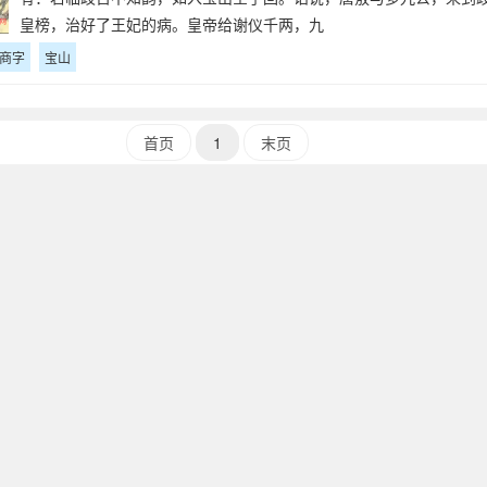
皇榜，治好了王妃的病。皇帝给谢仪千两，九
商字
宝山
首页
1
末页