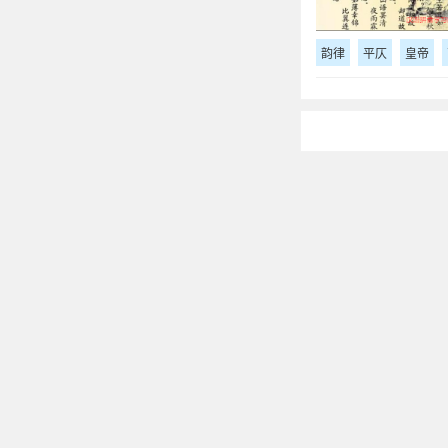
韵律
平仄
皇帝