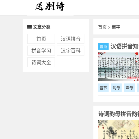
文章分类
首页
> 商字
首页
汉语拼音
汉语拼音知
置顶
拼音学习
汉字百科
诗词大全
音节
韵母
声母