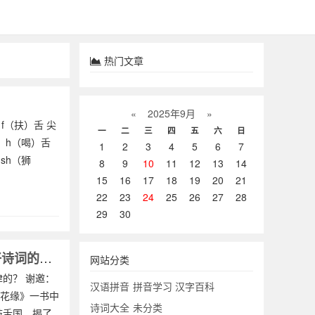
热门文章
«
2025年9月
»
f（扶）舌 尖
一
二
三
四
五
六
日
、h（喝）舌
1
2
3
4
5
6
7
sh（狮
8
9
10
11
12
13
14
15
16
17
18
19
20
21
22
23
24
25
26
27
28
29
30
诗词韵母拼音韵律表-古代没有普通话和拼音，那么古代文人是如何把握好诗词的平仄、韵律的？
网站分类
的？ 谢邀：
汉语拼音
拼音学习
汉字百科
镜花缘》一书中
诗词大全
未分类
歧舌国，揭了