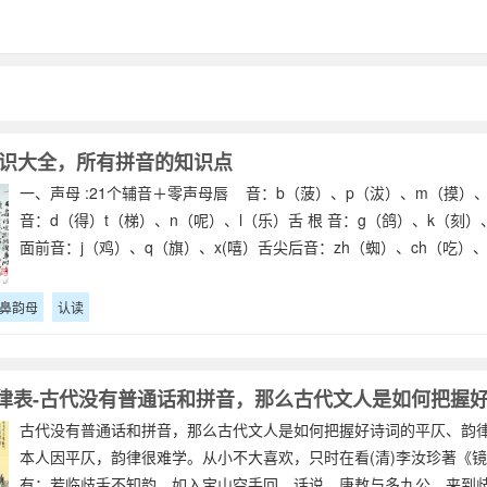
识大全，所有拼音的知识点
一、声母 :21个辅音＋零声母唇 音：b（菠）、p（沷）、m（摸）、
音：d（得）t（梯）、n（呢）、l（乐）舌 根 音：g（鸽）、k（刻）
面前音：j（鸡）、q（旗）、x(嘻）舌尖后音：zh（蜘）、ch（吃）、
鼻韵母
认读
古代没有普通话和拼音，那么古代文人是如何把握好诗词的平仄、韵律
本人因平仄，韵律很难学。从小不大喜欢，只时在看(清)李汝珍著《
有：若临歧舌不知韵，如入宝山空手回。话说，唐敖与多九公，来到