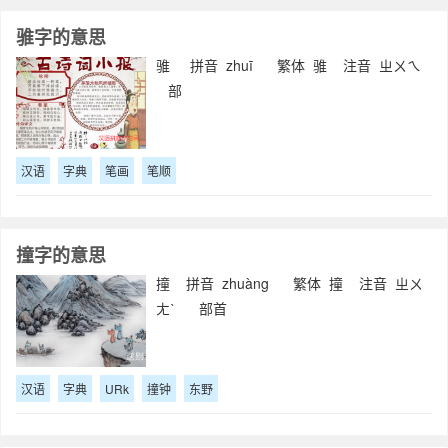
骓字的意思
骓 拼音 zhuī 繁体 骓 注音 ㄓㄨㄟ
部
汉语
字典
笔画
笔顺
撞字的意思
撞 拼音 zhuàng 繁体 撞 注音 ㄓㄨ
ㄤˋ 部首
汉语
字典
URk
撞钟
东野