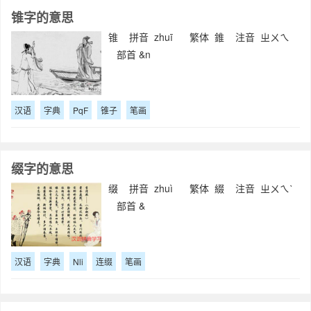
锥字的意思
锥 拼音 zhuī 繁体 錐 注音 ㄓㄨㄟ
部首 &n
汉语
字典
PqF
锥子
笔画
缀字的意思
缀 拼音 zhuì 繁体 綴 注音 ㄓㄨㄟˋ
部首 &
汉语
字典
Nli
连缀
笔画