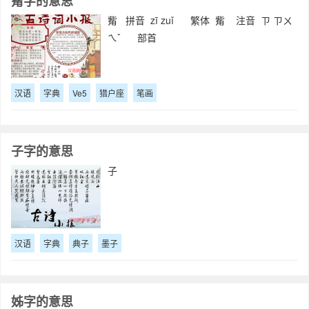
觜字的意思
觜 拼音 zī zuǐ 繁体 觜 注音 ㄗ ㄗㄨ
ㄟˇ 部首
汉语
字典
Ve5
猎户座
笔画
子字的意思
子
汉语
字典
典子
墨子
姊字的意思