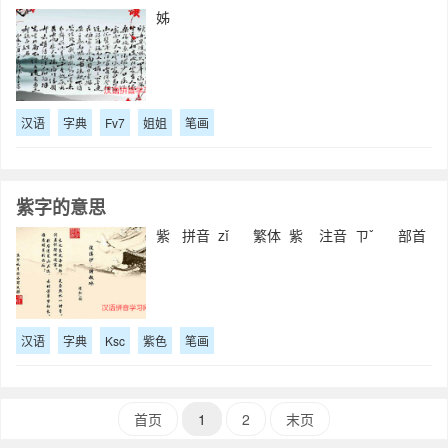
姊
汉语
字典
Fv7
姐姐
笔画
紫字的意思
紫 拼音 zǐ 繁体 紫 注音 ㄗˇ 部首
汉语
字典
Ksc
紫色
笔画
首页
1
2
末页