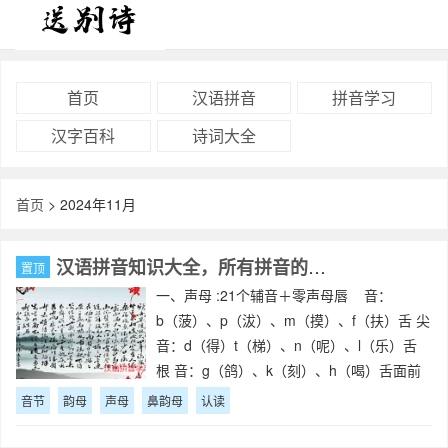
首页
汉语拼音
拼音学习
汉字百科
诗词大全
首页
> 2024年11月
汉语拼音知识大全，所有拼音的知识点
置顶
一、声母 :21个辅音＋零声母唇 音：
b（菠）、p（沷）、m（摸）、f（扶）舌 尖
音：d（得）t（梯）、n（呢）、l（乐）舌
根 音：g（鸽）、k（刻）、h（喝）舌面前
音：j（鸡）、q（旗）、x(嘻）舌尖后音：
音节
韵母
声母
鼻韵母
认读
zh（蜘）、ch（吃）、sh（狮