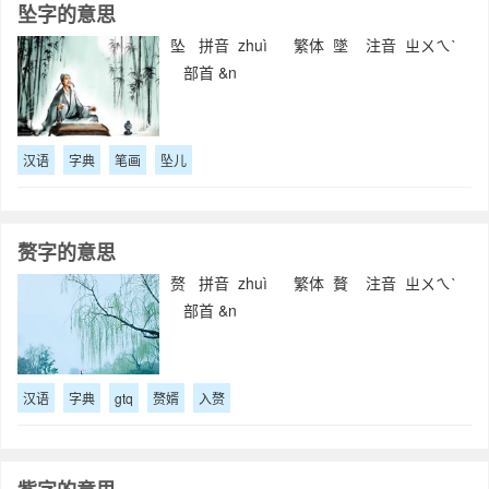
坠字的意思
坠 拼音 zhuì 繁体 墜 注音 ㄓㄨㄟˋ
部首 &n
汉语
字典
笔画
坠儿
赘字的意思
赘 拼音 zhuì 繁体 贅 注音 ㄓㄨㄟˋ
部首 &n
汉语
字典
gtq
赘婿
入赘