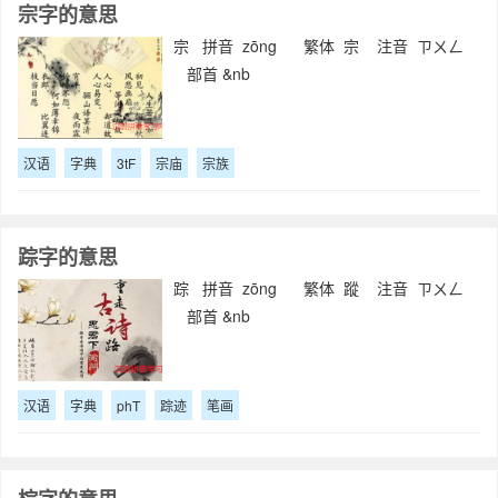
宗字的意思
宗 拼音 zōng 繁体 宗 注音 ㄗㄨㄥ
部首 &nb
汉语
字典
3tF
宗庙
宗族
踪字的意思
踪 拼音 zōng 繁体 蹤 注音 ㄗㄨㄥ
部首 &nb
汉语
字典
phT
踪迹
笔画