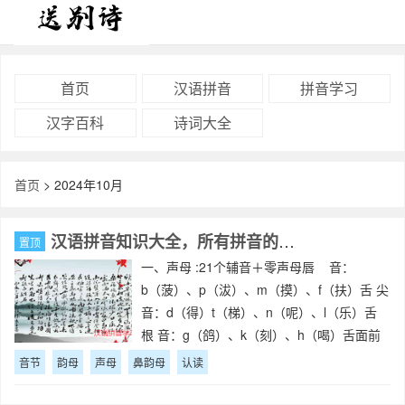
首页
汉语拼音
拼音学习
汉字百科
诗词大全
首页
> 2024年10月
汉语拼音知识大全，所有拼音的知识点
置顶
一、声母 :21个辅音＋零声母唇 音：
b（菠）、p（沷）、m（摸）、f（扶）舌 尖
音：d（得）t（梯）、n（呢）、l（乐）舌
根 音：g（鸽）、k（刻）、h（喝）舌面前
音：j（鸡）、q（旗）、x(嘻）舌尖后音：
音节
韵母
声母
鼻韵母
认读
zh（蜘）、ch（吃）、sh（狮