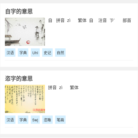
自字的意思
自 拼音 zì 繁体 自 注音 ㄗˋ 部首
汉语
字典
Uhl
史记
自然
恣字的意思
拼音 zì 繁体
汉语
字典
5wj
恣睢
笔画