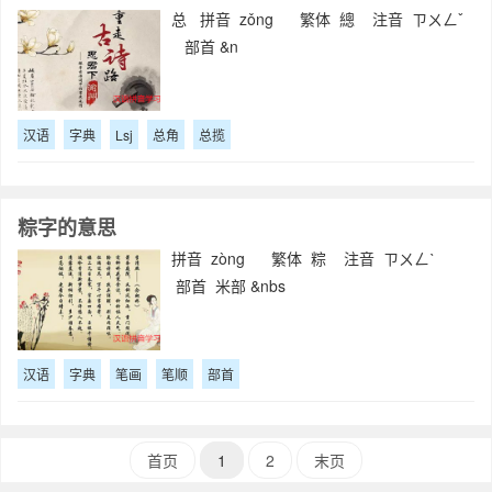
总 拼音 zǒng 繁体 總 注音 ㄗㄨㄥˇ
部首 &n
汉语
字典
Lsj
总角
总揽
粽字的意思
拼音 zòng 繁体 粽 注音 ㄗㄨㄥˋ
部首 米部 &nbs
汉语
字典
笔画
笔顺
部首
首页
1
2
末页