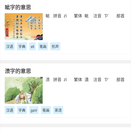
眦字的意思
眦 拼音 zì 繁体 眦 注音 ㄗˋ 部首
汉语
字典
sfl
笔画
形声
渍字的意思
渍 拼音 zì 繁体 漬 注音 ㄗˋ 部首
汉语
字典
gaV
笔画
茶渍