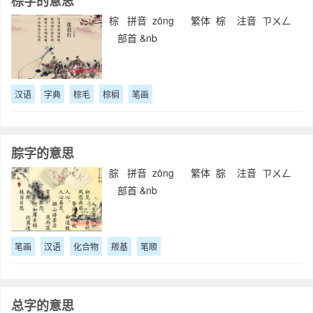
棕字的意思
棕 拼音 zōng 繁体 棕 注音 ㄗㄨㄥ
部首 &nb
汉语
字典
棕毛
棕榈
笔画
腙字的意思
腙 拼音 zōng 繁体 腙 注音 ㄗㄨㄥ
部首 &nb
笔画
汉语
化合物
羰基
笔顺
总字的意思