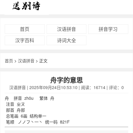
首页
汉语拼音
拼音学习
汉字百科
诗词大全
首页
>
汉语拼音
> 正文
舟字的意思
汉语拼音
| 2025年09月24日10:53:10 | 阅读：16714 | 评论：0
舟
拼音
zhōu
繁体
舟
注音
ㄓㄡ
部首
舟部
总笔画
6画
结构
单一
笔顺
ノ
ノ
フ
丶
一
丶
统一码
821F