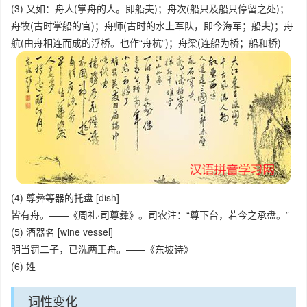
(3) 又如：舟人(掌舟的人。即船夫)；舟次(船只及船只停留之处)；
舟牧(古时掌船的官)；舟师(古时的水上军队，即今海军；船夫)；舟
航(由舟相连而成的浮桥。也作“舟杭”)；舟梁(连船为桥；船和桥)
(4) 尊彝等器的托盘 [dish]
皆有舟。——《周礼·司尊彝》。司农注：“尊下台，若今之承盘。”
(5) 酒器名 [wine vessel]
明当罚二子，已洗两王舟。——《东坡诗》
(6) 姓
词性变化