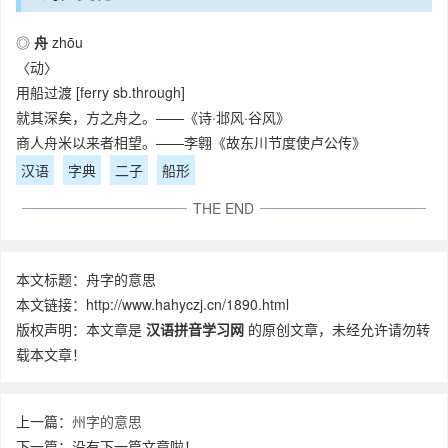
◎
舟
zhōu
〈动〉
用船过渡 [ferry sb.through]
就其深矣，方之舟之。——《诗·邶风·谷风》
商人舟米以来者相望。——李翱《故东川节度使卢公传》
汉语
字典
二子
船形
THE END
本文标题：舟字的意思
本文链接：http://www.hahyczj.cn/1890.html
版权声明：本文章是
汉语拼音学习网
的原创文章，未经允许请勿转
载本文章！
上一篇：
州字的意思
下一篇：没有下一篇文章啦！