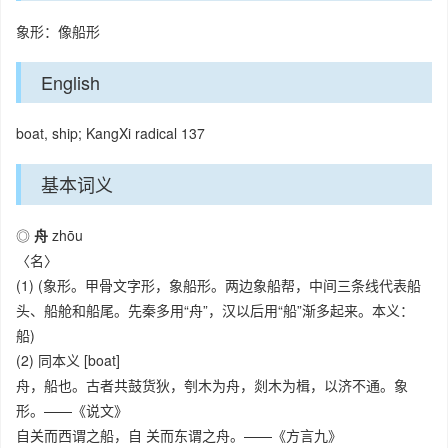
象形：像船形
English
boat, ship; KangXi radical 137
基本词义
◎
舟
zhōu
〈名〉
(1) (象形。甲骨文字形，象船形。两边象船帮，中间三条线代表船
头、船舱和船尾。先秦多用“舟”，汉以后用“船”渐多起来。本义：
船)
(2) 同本义 [boat]
舟，船也。古者共鼓货狄，刳木为舟，剡木为楫，以济不通。象
形。——《说文》
自关而西谓之船，自 关而东谓之舟。——《方言九》