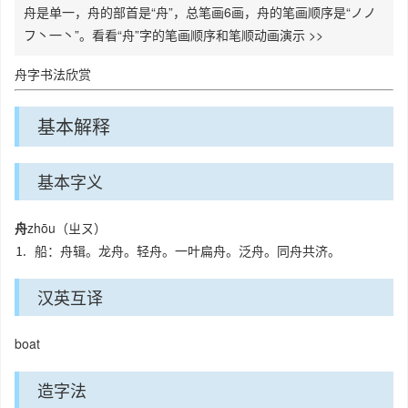
舟是单一，舟的部首是“舟”，总笔画6画，舟的笔画顺序是“ノノ
フ丶一丶”。看看“舟”字的笔画顺序和笔顺动画演示 >>
舟字书法欣赏
基本解释
基本字义
舟
zhōu（ㄓㄡ）
⒈ 船：舟辑。龙舟。轻舟。一叶扁舟。泛舟。同舟共济。
汉英互译
boat
造字法