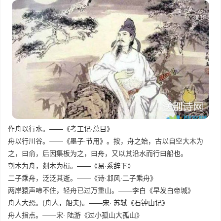
作舟以行水。——《考工记·总目》
舟以行川谷。——《墨子·节用》。按，舟之始，古以自空大木为
之，曰俞，后因集板为之，曰舟，又以其沿水而行曰船也。
刳木为舟，剡木为楫。——《易·系辞下》
二子乘舟，泛泛其逝。——《诗·邶风·二子乘舟》
两岸猿声啼不住，轻舟已过万重山。——李白《早发白帝城》
舟人大恐。(舟人，船夫)。——宋· 苏轼《石钟山记》
舟人指点。——宋· 陆游《过小孤山大孤山》