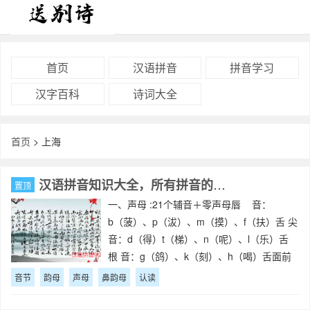
首页
汉语拼音
拼音学习
汉字百科
诗词大全
首页
> 上海
汉语拼音知识大全，所有拼音的知识点
置顶
一、声母 :21个辅音＋零声母唇 音：
b（菠）、p（沷）、m（摸）、f（扶）舌 尖
音：d（得）t（梯）、n（呢）、l（乐）舌
根 音：g（鸽）、k（刻）、h（喝）舌面前
音：j（鸡）、q（旗）、x(嘻）舌尖后音：
音节
韵母
声母
鼻韵母
认读
zh（蜘）、ch（吃）、sh（狮