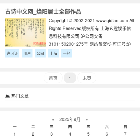
古诗中文网_焕阳居士全部作品
Copyright © 2002-2021 www.qidian.com All
Rights Reserved版权所有 上海玄霆娱乐信
息科技有限公司 沪公网安备
31011502001275号 网站备案/许可证号:沪
B2-20080046-1 出版经营许可证:新出发
许可证
用户
公网
上海
一经
首页
1
末页
热门文章
«
2025年9月
»
一
二
三
四
五
六
日
1
2
3
4
5
6
7