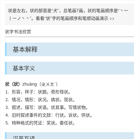
状是左右，状的部首是“犬”，总笔画7画，状的笔画顺序是“丶一
丨一ノ丶丶”。看看“状”字的笔画顺序和笔顺动画演示 >>
状字书法欣赏
基本解释
基本字义
状（狀）
zhuàng（ㄓㄨㄤˋ）
⒈ 形容，样子：状貌。奇形怪状。
⒉ 情况，情形：状况。病状。现状。
⒊ 叙述，描写：状语。状其事。写情状物。
⒋ 旧时叙述事件的文辞：行状。诉状。供状。
⒌ 特种格式的凭证：奖状。委任状。
汉英互译