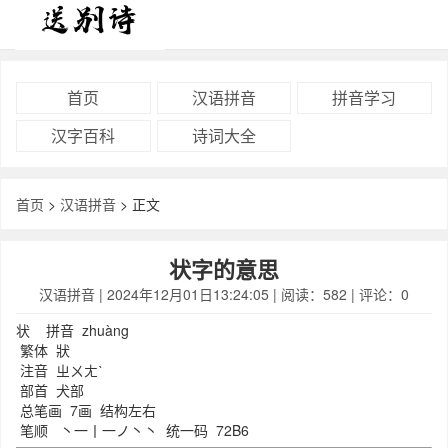
首页
汉语拼音
拼音学习
汉字百科
诗词大全
首页
>
汉语拼音
> 正文
状字的意思
汉语拼音
| 2024年12月01日13:24:05 | 阅读：582 | 评论：0
状
拼音
zhuàng
繁体
狀
注音
ㄓㄨㄤˋ
部首
犬部
总笔画
7画
结构
左右
笔顺
丶
一
丨
一
ノ
丶
丶
统一码
72B6