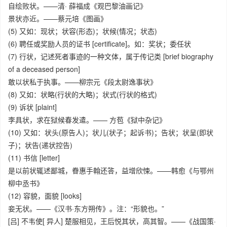
自绘败状。——清· 薛福成《观巴黎油画记》
景状亦近。——蔡元培《图画》
(5) 又如：现状；状容(形态)；状候(情况；状态)
(6) 聘任或奖励人员的证书 [certificate]。如：奖状；委任状
(7) 行状，记述死者事迹的一种文体，属于传记类 [brief biography
of a deceased person]
敢以状私于执事。——柳宗元《段太尉逸事状》
(8) 又如：状略(行状的大略)；状式(行状的格式)
(9) 诉状 [plaint]
李具状，求在狱候春发遣。—— 方苞《狱中杂记》
(10) 又如：状头(原告人)；状儿(状子；起诉书)；告状；状呈(即状
子)；状告(递状控告)
(11) 书信 [letter]
是以前状辄述鄙城，眷惠手翰还答，益增欣悚。——韩愈《与鄂州
柳中丞书》
(12) 容貌，面貌 [looks]
妾无状。——《汉书·东方朔传》。注：“形貌也。”
[吕] 不韦使[ 异人] 楚服相见，王后悦其状，高其智。——《战国策·