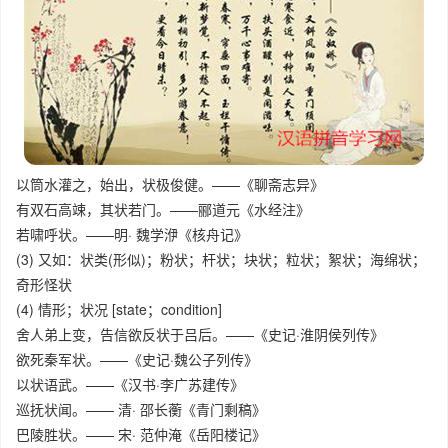
以筒水灌之，始出，状极俊健。——《聊斋志异》
有双石高竦，其状若门。——郦道元《水经注》
若啸呼状。——明· 魏学洢《核舟记》
(3) 又如：状类(形似)；粉状；杆状；块状；粒状；絮状；海绵状；
奇形怪状
(4) 情形；状况 [state；condition]
舍人弟上变，告信欲反状于吕后。——《史记·淮阴侯列传》
欲死秦军状。——《史记·魏公子列传》
以状语武。——《汉书·李广苏建传》
巡抚状闻。—— 清· 邵长蘅《青门剩稿》
巴陵胜状。—— 宋· 范仲淹《岳阳楼记》