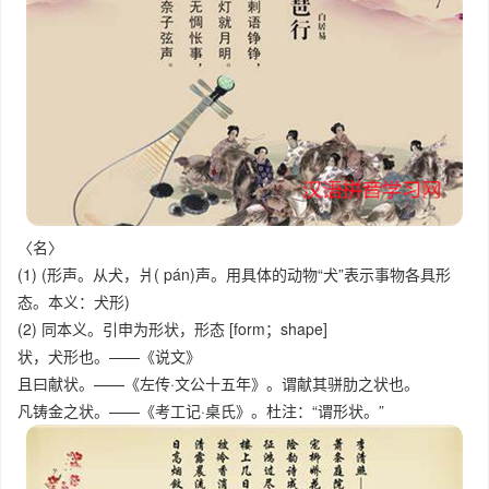
〈名〉
(1) (形声。从犬，爿(
pán
)声。用具体的动物“犬”表示事物各具形
态。本义：犬形)
(2) 同本义。引申为形状，形态 [form；shape]
状，犬形也。——《说文》
且曰献状。——《左传·文公十五年》。谓献其骈肋之状也。
凡铸金之状。——《考工记·桌氏》。杜注：“谓形状。”