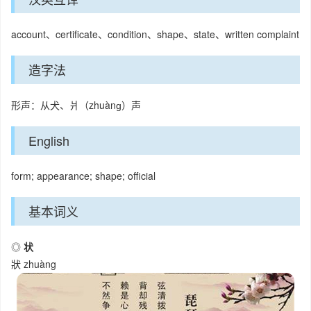
account、certificate、condition、shape、state、written complaint
造字法
形声：从犬、爿（zhuànɡ）声
English
form; appearance; shape; official
基本词义
◎
状
狀
zhuàng