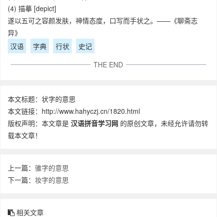
(4) 描摹 [depict]
遂以五可之容颜发肤，神情态度，口写而手状之。——《聊斋志
异》
汉语
字典
行状
史记
THE END
本文标题：状字的意思
本文链接：http://www.hahyczj.cn/1820.html
版权声明：本文章是
汉语拼音学习网
的原创文章，未经允许请勿转
载本文章！
上一篇：
骓字的意思
下一篇：
妆字的意思
相关文章