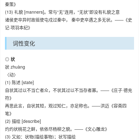
秦策》
(13) 礼貌 [manners]。常与“无”连用，“无状”即没有礼貌之意
诸侯吏卒异时故徭使屯戍过秦中， 秦中吏卒遇之多无状。——《史
记·项羽本纪》
词性变化
◎
状
狀
zhuàng
〈动〉
(1) 陈述 [state]
自状其过以不当亡者众，不状其过以不当存者寡。——《庄子·德充
符》
再思此言，自状其短，观过知仁，亦足称也。——洪迈《容斋四
笔》
(2) 描绘 [describe]
灼灼状桃花之鲜，依依尽杨柳之貌。——《文心雕龙》
(3) 又如：状物(描绘事物)；状写描绘