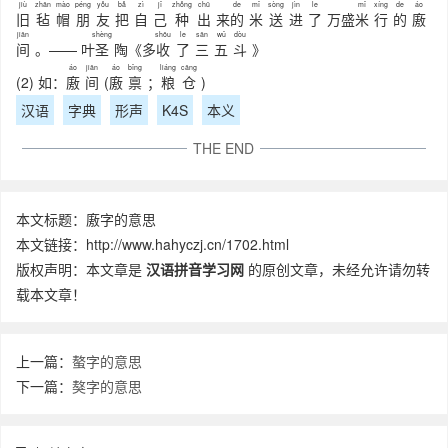
jiù
zhān
mào
péng
yǒu
bǎ
zì
jǐ
zhǒng
chū
de
mǐ
sòng
jìn
le
mǐ
xíng
de
áo
旧
毡
帽
朋
友
把
自
己
种
出
来
的
米
送
进
了
万盛
米
行
的
廒
jiān
shèng
shōu
le
sān
wǔ
dòu
间
。—— 叶
圣
陶《多
收
了
三
五
斗
》
áo
jiān
áo
bǐng
liáng
cāng
(2) 如：
廒
间
(
廒
禀
；
粮
仓
)
汉语
字典
形声
K4S
本义
THE END
本文标题：廒字的意思
本文链接：http://www.hahyczj.cn/1702.html
版权声明：本文章是
汉语拼音学习网
的原创文章，未经允许请勿转
载本文章！
上一篇：
螯字的意思
下一篇：
獒字的意思