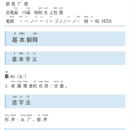
部
首
广
部
huà
huà
gòu
zuǒ
bāo
wéi
总笔
画
13
画
结
构
左
上
包
围
shùn
zhǔ
yī
yī
yī
yī
yī
zhǔ
tǒng
yī
笔
顺
丶
一
ノ
一
一
丨
一
フ
ノ
ノ
一
ノ
丶
统
一
码
5ED2
jī
běn
shì
基
本
解
释
jī
běn
zì
yì
基
本
字
义
áo
廒
áo（ㄠˊ）
shōu
cáng
liáng
de
cāng
fáng
cāng
áo
⒈
收
藏
粮
食
的
仓
房
：
仓
廒
。
zào
zì
fǎ
造
字
法
xíng
shēng
cóng
guǎng
áo
shēng
形
声
：
从
广
、
敖
声