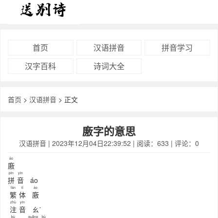
首页
汉语拼音
拼音学习
汉字百科
诗词大全
首页
>
汉语拼音
> 正文
廒字的意思
汉语拼音
| 2023年12月04日22:39:52 | 阅读：633 | 评论：0
áo
廒
pīn
yīn
拼
音
áo
fán
tǐ
áo
繁
体
廒
zhù
yīn
注
音
ㄠˊ
bù
guǎng
bù