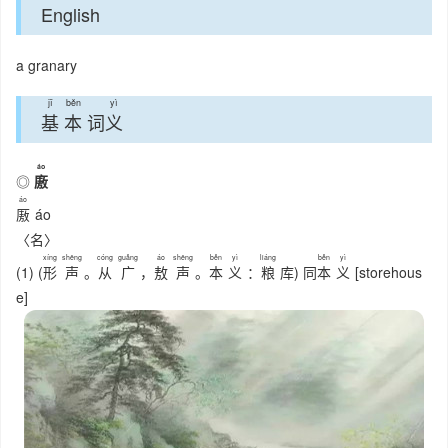
English
a granary
jī
běn
yì
基
本
词
义
áo
◎
廒
áo
厫
áo
〈名〉
xíng
shēng
cóng
guǎng
áo
shēng
běn
yì
liáng
běn
yì
(1) (
形
声
。
从
广
，
敖
声
。
本
义
：
粮
库) 同
本
义
[storehous
e]