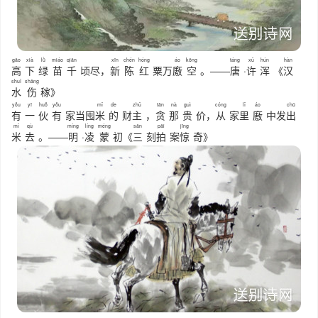
gāo
xià
lǜ
miáo
qiān
xīn
chén
hóng
áo
kōng
táng
xǔ
hún
hàn
高
下
绿
苗
千
顷尽，
新
陈
红
粟万
廒
空
。——
唐
·
许
浑
《
汉
shuǐ
shāng
水
伤
稼》
yǒu
yī
huǒ
yǒu
mǐ
de
zhǔ
tān
nà
guì
cóng
lǐ
áo
chū
有
一
伙
有
家当囤
米
的
财
主
，
贪
那
贵
价，
从
家
里
廒
中发
出
mǐ
qù
míng
líng
méng
sān
pāi
jīng
米
去
。——
明
·
凌
蒙
初《
三
刻
拍
案
惊
奇》