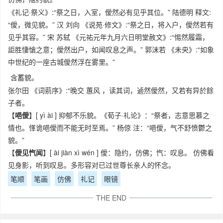
《礼记·祭义》:“祭之日，入室，僾然必有见乎其位。” 陆德明 释文:
“僾，微见貌。” 汉 刘向 《说苑·修文》:“祭之日，将入户，僾然若有
见乎其容。” 宋 苏轼 《元祐元年九月六日明堂赦文》:“惕然履霜，
詎胜悽愴之意；僾然出户，如闻叹息之声。” 郭沫若 《未央》:“如象
中世纪的一座古城僾然浮在雾里。”
含蓄貌。
张尔田 《词莂序》:“晚交 蕙风 ，读其词，逌然僾然，又若有异於餘
子者。
【
唈僾
】[ yì ài ] 抑郁不乐貌。《荀子·礼论》：“祭者，志意思慕之
情也。愅诡唈僾而不能无时至焉。” 杨倞 注：“唈僾，气不舒愤鬱之
貌。”
【
僾见忾闻
】[ ài jiàn xì wén ] 僾：隐约，仿佛；忾：叹息。 仿佛看
见身影，听到叹息。多形容对已过世尊长亲人的怀念。
笔顺
笔画
仿佛
礼记
眼镜
THE END