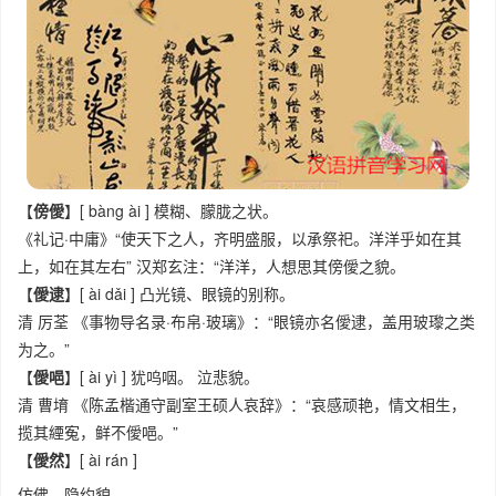
【
傍僾
】[ bàng ài ] 模糊、朦胧之状。
《礼记·中庸》“使天下之人，齐明盛服，以承祭祀。洋洋乎如在其
上，如在其左右” 汉郑玄注：“洋洋，人想思其傍僾之貌。
【
僾逮
】[ ài dǎi ] 凸光镜、眼镜的别称。
清 厉荃 《事物导名录·布帛·玻璃》：“眼镜亦名僾逮，盖用玻瓈之类
为之。”
【
僾唈
】[ ài yì ] 犹呜咽。 泣悲貌。
清 曹堉 《陈孟楷通守副室王硕人哀辞》：“哀感顽艳，情文相生，
揽其緸寃，鲜不僾唈。”
【
僾然
】[ ài rán ]
仿佛，隐约貌。