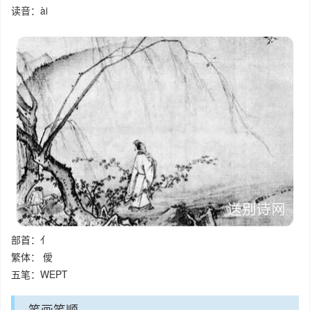
读音：ài
部首：亻
繁体： 僾
五笔：WEPT
笔画笔顺