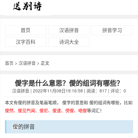
首页
汉语拼音
拼音学习
汉字百科
诗词大全
首页
>
汉语拼音
> 正文
僾字是什么意思？僾的组词有哪些？
汉语拼音
| 2022年11月08日19:16:58 | 阅读：817 | 评论：0
本文有僾的拼音及笔画笔顺， 僾字的意思和 僾的组词有哪些，比如
僾见忾闻、僾尼、僾逮、傍僾、唈僾
僾然、
等词汇！
的拼音
僾