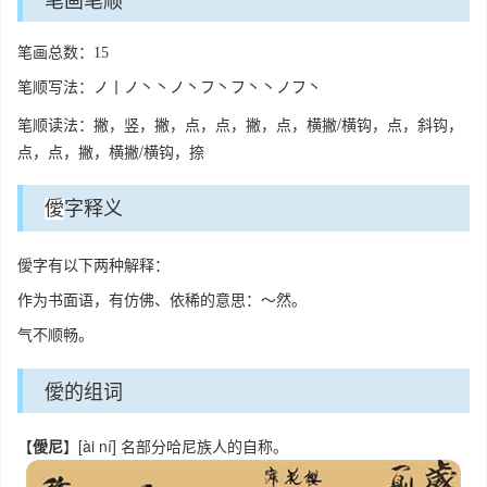
笔画总数：15
笔顺写法：ノ丨ノ丶丶ノ丶フ丶フ丶丶ノフ丶
笔顺读法：撇，竖，撇，点，点，撇，点，横撇/横钩，点，斜钩，
点，点，撇，横撇/横钩，捺
字释义
僾
僾字有以下两种解释：
作为书面语，有仿佛、依稀的意思：～然。
气不顺畅。
僾的组词
【
僾尼
】[ài ní] 名部分哈尼族人的自称。