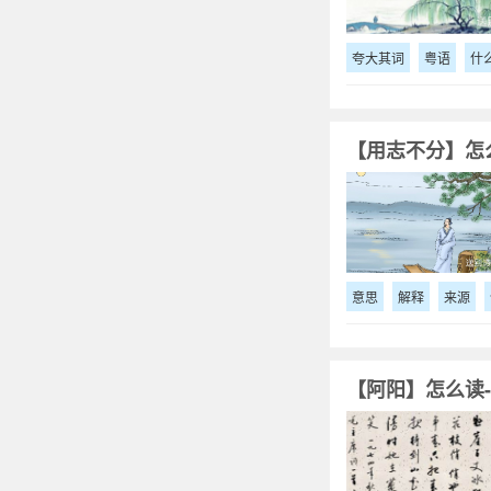
夸大其词
粤语
什
【用志不分】怎么
意思
解释
来源
【阿阳】怎么读-