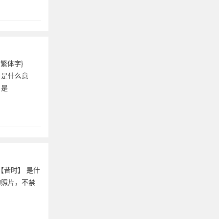
{繁体字}
 是什么意
 是
▍【昔时】 是什
的照片，不禁