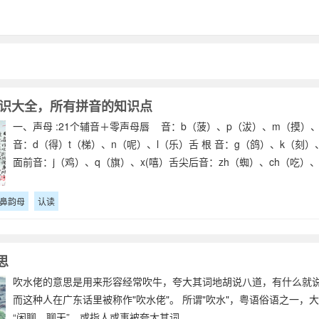
识大全，所有拼音的知识点
一、声母 :21个辅音＋零声母唇 音：b（菠）、p（沷）、m（摸）、
音：d（得）t（梯）、n（呢）、l（乐）舌 根 音：g（鸽）、k（刻）
面前音：j（鸡）、q（旗）、x(嘻）舌尖后音：zh（蜘）、ch（吃）、
鼻韵母
认读
思
吹水佬的意思是用来形容经常吹牛，夸大其词地胡说八道，有什么就
而这种人在广东话里被称作"吹水佬"。 所谓"吹水"，粤语俗语之一，
“闲聊、聊天”，或指人或事被夸大其词。