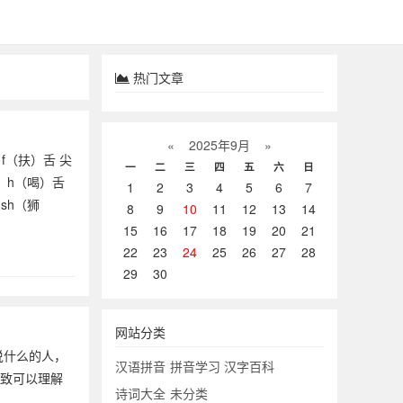
热门文章
«
2025年9月
»
f（扶）舌 尖
一
二
三
四
五
六
日
、h（喝）舌
1
2
3
4
5
6
7
sh（狮
8
9
10
11
12
13
14
15
16
17
18
19
20
21
22
23
24
25
26
27
28
29
30
网站分类
说什么的人，
汉语拼音
拼音学习
汉字百科
大致可以理解
诗词大全
未分类