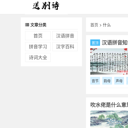
文章分类
首页
> 什么
首页
汉语拼音
汉语拼音知
置顶
拼音学习
汉字百科
诗词大全
音节
韵母
声母
吹水佬是什么意