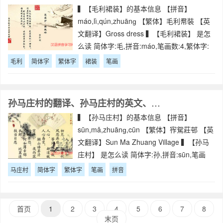
▍【毛利裙装】的基本信息 【拼音】
máo,lì,qún,zhuānɡ 【繁体】毛利帬裝 【英
文翻译】Gross dress ▍【毛利裙装】 是怎
么读 简体字:毛,拼音:máo,笔画数:4,繁体字:
毛 简体字:利,拼音:lì,笔画数:7,繁体字:利
毛利
简体字
繁体字
裙装
笔画
孙马庄村的翻译、孙马庄村的英文、孙马庄村的拼音
▍【孙马庄村】的基本信息 【拼音】
sūn,mǎ,zhuānɡ,cūn 【繁体】宱駌莊邨 【英
文翻译】Sun Ma Zhuang Village ▍【孙马
庄村】 是怎么读 简体字:孙,拼音:sūn,笔画
数:6,繁体字:宱 简体字:马,拼音:mǎ,笔画数:
马庄村
简体字
繁体字
笔画
拼音
首页
1
2
3
4
5
6
7
8
末页