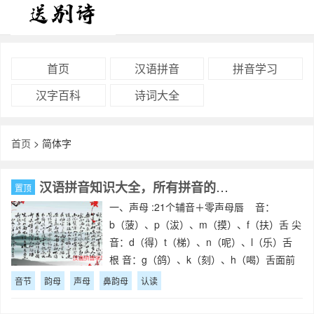
首页
汉语拼音
拼音学习
汉字百科
诗词大全
首页
> 简体字
汉语拼音知识大全，所有拼音的知识点
置顶
一、声母 :21个辅音＋零声母唇 音：
b（菠）、p（沷）、m（摸）、f（扶）舌 尖
音：d（得）t（梯）、n（呢）、l（乐）舌
根 音：g（鸽）、k（刻）、h（喝）舌面前
音：j（鸡）、q（旗）、x(嘻）舌尖后音：
音节
韵母
声母
鼻韵母
认读
zh（蜘）、ch（吃）、sh（狮