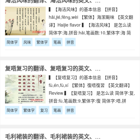
海洁风味的翻译、海洁风味的英文、海洁风味的拼音
▍【海洁风味】的基本信息 【拼音】
hǎi,jié,fēnɡ,wèi 【繁体】海潔飈味 【英文翻
译】Haijie flavor ▍【海洁风味】 是怎么读
简体字:海,拼音:hǎi,笔画数:10,繁体字:海 简
体字:洁,拼音:jié,笔画数:9,繁体字:潔
简体字
风味
繁体字
笔画
拼音
复唔复习的翻译、复唔复习的英文、复唔复习的拼音
▍【复唔复习】的基本信息 【拼音】
fù,én,fù,xí 【繁体】復唔復習 【英文翻译】
Review ▍【复唔复习】 是怎么读 简体字:复,
拼音:fù,笔画数:9,繁体字:復 简体字:唔,拼
音:én,笔画数:10,繁体字:唔 简体字:复,拼音:fù
简体字
繁体字
复习
笔画
拼音
毛利裙装的翻译、毛利裙装的英文、毛利裙装的拼音