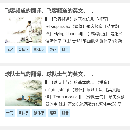
飞客频道的翻译、飞客频道的英文、飞客频道的拼音
▍【飞客频道】的基本信息【拼音】
fēi,kè,pín,dào【繁体】飛客頻道【英文翻
译】Flying Channel▍【飞客频道】 是怎么
读简体字:飞,拼音:fēi,笔画数:3,繁体字:飛 简
体字:客,拼音:kè,笔画数:9,繁体字:客 简体字:
飞客
简体字
繁体字
笔画
拼音
频,拼音:p
球队士气的翻译、球队士气的英文、球队士气的拼音
▍【球队士气】的基本信息 【拼音】
qiú,duì,shì,qì 【繁体】球隊士氣 【英文翻
译】Team morale ▍【球队士气】 是怎么读
简体字:球,拼音:qiú,笔画数:11,繁体字:球 简
体字:队,拼音:duì,笔画数:4,繁体字:隊 简
士气
简体字
繁体字
笔画
拼音