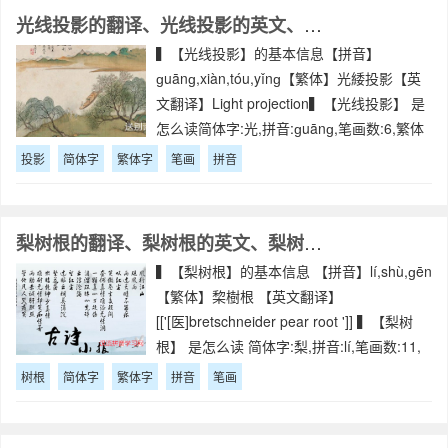
光线投影的翻译、光线投影的英文、光线投影的拼音
▍【光线投影】的基本信息【拼音】
ɡuānɡ,xiàn,tóu,yǐnɡ【繁体】光緌投影【英
文翻译】Light projection▍【光线投影】 是
怎么读简体字:光,拼音:ɡuānɡ,笔画数:6,繁体
字:光 简体字:线,拼音:xiàn,笔画数:8,繁体字:
投影
简体字
繁体字
笔画
拼音
緌
梨树根的翻译、梨树根的英文、梨树根的拼音
▍【梨树根】的基本信息 【拼音】lí,shù,ɡēn
【繁体】棃樹根 【英文翻译】
[['[医]bretschneider pear root ']] ▍【梨树
根】 是怎么读 简体字:梨,拼音:lí,笔画数:11,
繁体字:棃 简体字:树,拼音:shù,笔
树根
简体字
繁体字
拼音
笔画